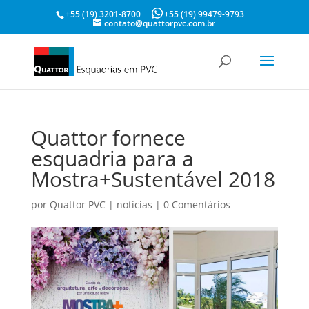
+55 (19) 3201-8700
+55 (19) 99479-9793
contato@quattorpvc.com.br
Quattor fornece
esquadria para a
Mostra+Sustentável 2018
por
Quattor PVC
|
notícias
|
0 Comentários