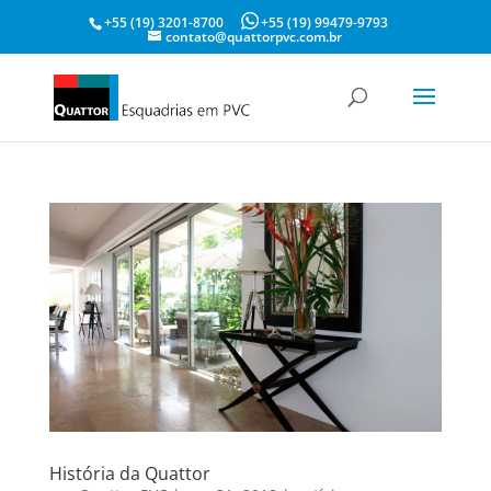
+55 (19) 3201-8700
+55 (19) 99479-9793
contato@quattorpvc.com.br
História da Quattor